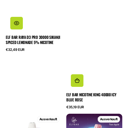
ELF BAR RAYA D3 PRO 30000 SIKANJI
SPICED LEMONADE 5% NICOTINE
Regulärer
€32,49 EUR
Preis
ELF BAR NICOTINE KING 40000 ICY
BLUE ROSE
Regulärer
€35,19 EUR
Preis
ELF
ELF
Ausverkauft
Ausverkauft
BAR
BAR
Ice
MOON