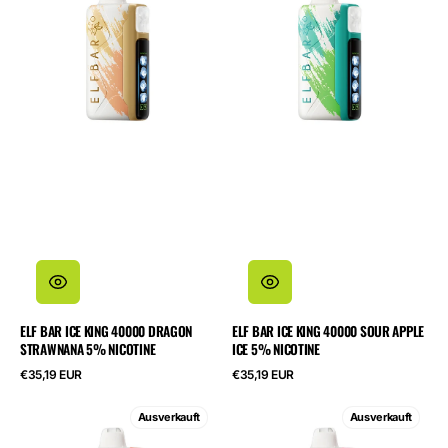
King
King
40000
40000
Dragon
Sour
Strawnana
Apple
5%
Ice
Nicotine
5%
Nicotine
ELF BAR ICE KING 40000 DRAGON
ELF BAR ICE KING 40000 SOUR APPLE
STRAWNANA 5% NICOTINE
ICE 5% NICOTINE
Regulärer
Regulärer
€35,19 EUR
€35,19 EUR
Preis
Preis
ELF
ELF
Ausverkauft
Ausverkauft
BAR
BAR
Ice
Ice