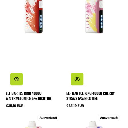
King
King
40000
40000
Watermelon
Cherry
Ice
Strazz
5%
5%
Nicotine
Nicotine
ELF BAR ICE KING 40000
ELF BAR ICE KING 40000 CHERRY
WATERMELON ICE 5% NICOTINE
STRAZZ 5% NICOTINE
Regulärer
Regulärer
€35,19 EUR
€35,19 EUR
Preis
Preis
ELF
ELF
Ausverkauft
Ausverkauft
BAR
BAR
Ice
Ice