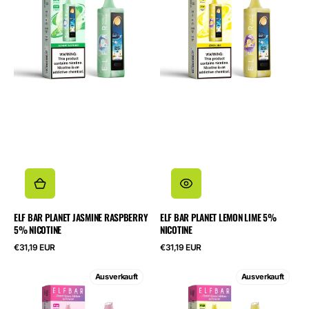
Jasmine
Lemon
Raspberry
Lime
5%
5%
Nicotine
Nicotine
ELF BAR PLANET JASMINE RASPBERRY
ELF BAR PLANET LEMON LIME 5%
5% NICOTINE
NICOTINE
Regulärer
Regulärer
€31,19 EUR
€31,19 EUR
Preis
Preis
ELF
ELF
Ausverkauft
Ausverkauft
BAR
BAR
Planet
Planet
Peach+
Pineapple