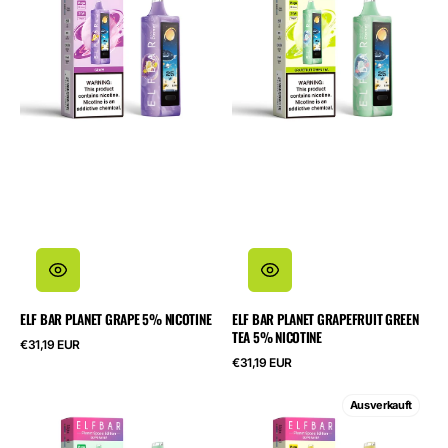
Grape
Grapefruit
5%
Green
Nicotine
Tea
5%
Nicotine
ELF BAR PLANET GRAPE 5% NICOTINE
ELF BAR PLANET GRAPEFRUIT GREEN
TEA 5% NICOTINE
Regulärer
€31,19 EUR
Preis
Regulärer
€31,19 EUR
Preis
ELF
ELF
Ausverkauft
BAR
BAR
Planet
Planet