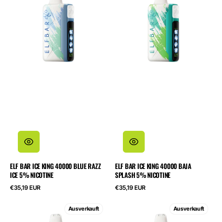
Ice
Ice
King
King
40000
40000
Blue
Baja
Razz
Splash
Ice
5%
5%
Nicotine
Nicotine
ELF BAR ICE KING 40000 BLUE RAZZ
ELF BAR ICE KING 40000 BAJA
ICE 5% NICOTINE
SPLASH 5% NICOTINE
Regulärer
Regulärer
€35,19 EUR
€35,19 EUR
Preis
Preis
ELF
ELF
Ausverkauft
Ausverkauft
BAR
BAR
Ice
Ice