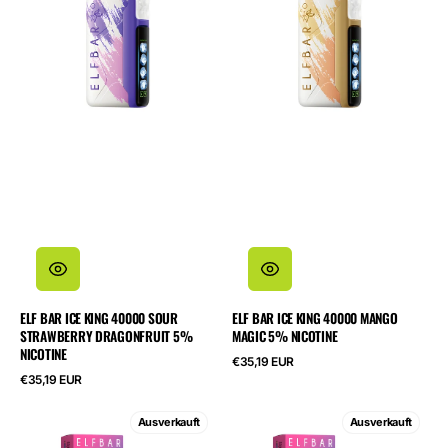
King
King
40000
40000
Sour
Mango
Strawberry
Magic
Dragonfruit
5%
5%
Nicotine
Nicotine
ELF BAR ICE KING 40000 SOUR
ELF BAR ICE KING 40000 MANGO
STRAWBERRY DRAGONFRUIT 5%
MAGIC 5% NICOTINE
NICOTINE
Regulärer
€35,19 EUR
Preis
Regulärer
€35,19 EUR
Preis
ELF
ELF
Ausverkauft
Ausverkauft
BAR
BAR