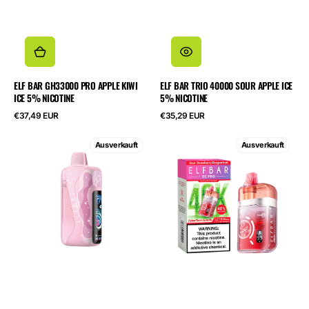
ELF BAR GH33000 PRO APPLE KIWI
ELF BAR TRIO 40000 SOUR APPLE ICE
ICE 5% NICOTINE
5% NICOTINE
Regulärer
Regulärer
€37,49 EUR
€35,29 EUR
Preis
Preis
ELF
ELF
Ausverkauft
Ausverkauft
BAR
BAR
LUSH
BC40000
KING
PRO
PRO
Sour
40000
Strawberry
Sour
Dragonfruit
Strawberry
5%
Dragonfruit
Nicotine
5%
Nicotine