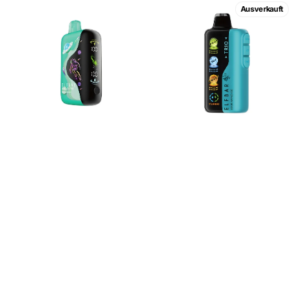
ELF
ELF
Ausverkauft
BAR
BAR
GH33000
Trio
PRO
40000
Apple
Sour
Kiwi
Apple
Ice
Ice
5%
5%
Nicotine
Nicotine