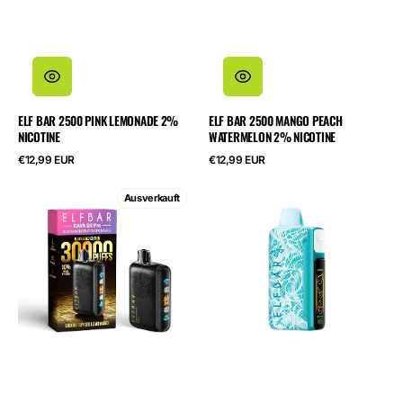
ELF BAR 2500 PINK LEMONADE 2%
ELF BAR 2500 MANGO PEACH
NICOTINE
WATERMELON 2% NICOTINE
Regulärer
Regulärer
€12,99 EUR
€12,99 EUR
Preis
Preis
ELF
ELF
Ausverkauft
BAR
BAR
RAYA
Nicotine
D3
King
PRO
40000
30000
Icy
Sikanji
Blue
Spiced
Rose
Lemonade
5%
Nicotine