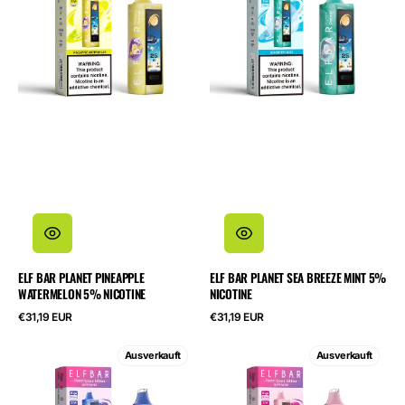
Watermelon
Breeze
5%
Mint
Nicotine
5%
Nicotine
ELF BAR PLANET PINEAPPLE
ELF BAR PLANET SEA BREEZE MINT 5%
WATERMELON 5% NICOTINE
NICOTINE
Regulärer
Regulärer
€31,19 EUR
€31,19 EUR
Preis
Preis
ELF
ELF
Ausverkauft
Ausverkauft
BAR
BAR
Planet
Planet
Sour
Strawberry