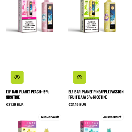
5%
Passion
Nicotine
Fruit
Baja
5%
Nicotine
ELF BAR PLANET PEACH+ 5%
ELF BAR PLANET PINEAPPLE PASSION
NICOTINE
FRUIT BAJA 5% NICOTINE
Regulärer
Regulärer
€31,19 EUR
€31,19 EUR
Preis
Preis
ELF
ELF
Ausverkauft
Ausverkauft
BAR
BAR
Planet
Planet
Pineapple
Sea