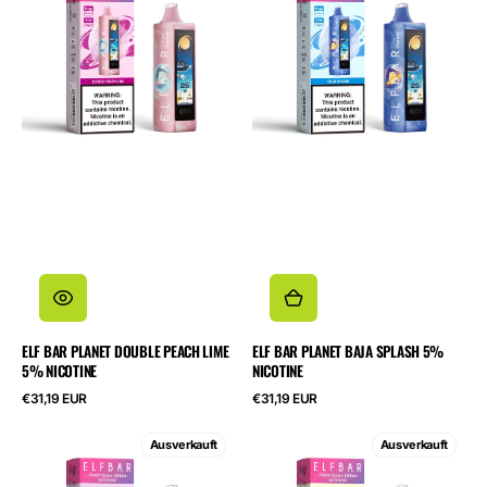
Double
Baja
Peach
Splash
Lime
5%
5%
Nicotine
Nicotine
ELF BAR PLANET DOUBLE PEACH LIME
ELF BAR PLANET BAJA SPLASH 5%
5% NICOTINE
NICOTINE
Regulärer
Regulärer
€31,19 EUR
€31,19 EUR
Preis
Preis
ELF
ELF
Ausverkauft
Ausverkauft
BAR
BAR
Planet
Planet