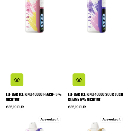
King
King
40000
40000
Peach+
Sour
5%
Lush
Nicotine
Gummy
5%
Nicotine
ELF BAR ICE KING 40000 PEACH+ 5%
ELF BAR ICE KING 40000 SOUR LUSH
NICOTINE
GUMMY 5% NICOTINE
Regulärer
Regulärer
€35,19 EUR
€35,19 EUR
Preis
Preis
ELF
ELF
Ausverkauft
Ausverkauft
BAR
BAR
Ice
Ice