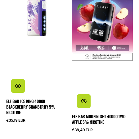
King
NIGHT
40000
40000
Blackberry
Two
Cranberry
Apple
5%
5%
Nicotine
Nicotine
ELF BAR ICE KING 40000
BLACKBERRY CRANBERRY 5%
NICOTINE
ELF BAR MOON NIGHT 40000 TWO
Regulärer
€35,19 EUR
APPLE 5% NICOTINE
Preis
Regulärer
€38,49 EUR
Preis