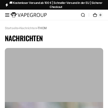
Zum
🚚 Kostenloser Versand ab 100 € | Schneller Versand in der EU | Sicherer
Inhalt
Checkout
springen
0
0
Vapeglobalstore.com
Ware
Artikel
Startseite
Nachrichten
THCM
NACHRICHTEN