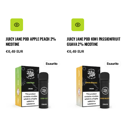
JUICY JANE POD APPLE PEACH 2%
JUICY JANE POD KIWI PASSIONFRUIT
NICOTINE
GUAVA 2% NICOTINE
Prezzo
Prezzo
€6,49 EUR
€6,49 EUR
normale
normale
Juicy
Juicy
Esaurito
Esaurito
Jane
Jane
Pod
Pod
Gummy
Banana
Bear
Milkshake
2%
2%
Nicotine
Nicotine