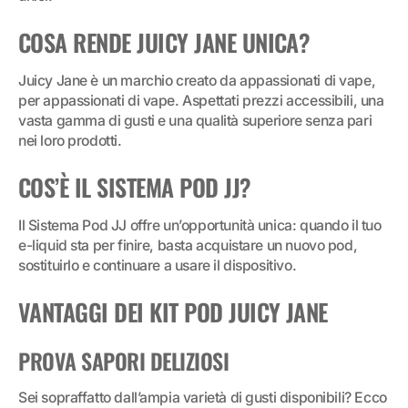
COSA RENDE JUICY JANE UNICA?
Juicy Jane è un marchio creato da appassionati di vape,
per appassionati di vape. Aspettati prezzi accessibili, una
vasta gamma di gusti e una qualità superiore senza pari
nei loro prodotti.
COS’È IL SISTEMA POD JJ?
Il Sistema Pod JJ offre un’opportunità unica: quando il tuo
e-liquid sta per finire, basta acquistare un nuovo pod,
sostituirlo e continuare a usare il dispositivo.
VANTAGGI DEI KIT POD JUICY JANE
PROVA SAPORI DELIZIOSI
Sei sopraffatto dall’ampia varietà di gusti disponibili? Ecco