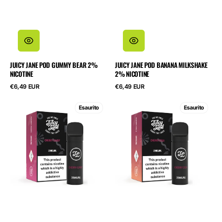
JUICY JANE POD GUMMY BEAR 2%
JUICY JANE POD BANANA MILKSHAKE
NICOTINE
2% NICOTINE
Prezzo
Prezzo
€6,49 EUR
€6,49 EUR
normale
normale
Juicy
Juicy
Esaurito
Esaurito
Jane
Jane
Pod
Pod
Cherry
Cherry
Candy
Cola
2%
2%
Nicotine
Nicotine