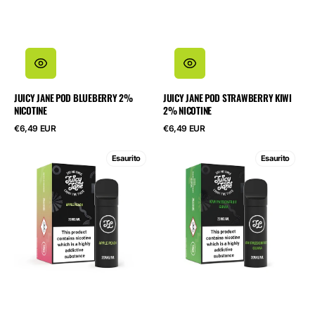
JUICY JANE POD BLUEBERRY 2%
JUICY JANE POD STRAWBERRY KIWI
NICOTINE
2% NICOTINE
Prezzo
Prezzo
€6,49 EUR
€6,49 EUR
normale
normale
Juicy
Juicy
Esaurito
Esaurito
Jane
Jane
Pod
Pod
Apple
Kiwi
Peach
Passionfruit
2%
Guava
Nicotine
2%
Nicotine