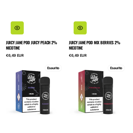
JUICY JANE POD JUICY PEACH 2%
JUICY JANE POD MIX BERRIES 2%
NICOTINE
NICOTINE
Prezzo
Prezzo
€6,49 EUR
€6,49 EUR
normale
normale
Juicy
Juicy
Esaurito
Esaurito
Jane
Jane
Pod
Pod
Blueberry
Strawberry
2%
Kiwi
Nicotine
2%
Nicotine