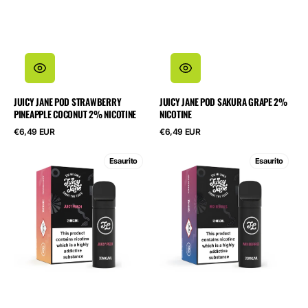
JUICY JANE POD STRAWBERRY
JUICY JANE POD SAKURA GRAPE 2%
PINEAPPLE COCONUT 2% NICOTINE
NICOTINE
Prezzo
Prezzo
€6,49 EUR
€6,49 EUR
normale
normale
Juicy
Juicy
Esaurito
Esaurito
Jane
Jane
Pod
Pod
Juicy
Mix
Peach
Berries
2%
2%
Nicotine
Nicotine