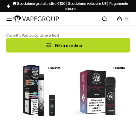
🚚 Spedizione gratuita oltre €100 | Spedizione veloce in UE | Pagamento
Vai al
sicuro
contenuto
0
0
Vapeglobalstore.com
Carrel
articoli
Casa
Kit Pod Juicy Jane e Pod
Filtra e ordina
Juicy
Juicy
Esaurito
Esaurito
Jane
Jane
Pod
Pod
Kit
Strawberry
Summer
Raspberry
Hawaii
Cherry
2%
Ice
Nicotine
2%
Nicotine