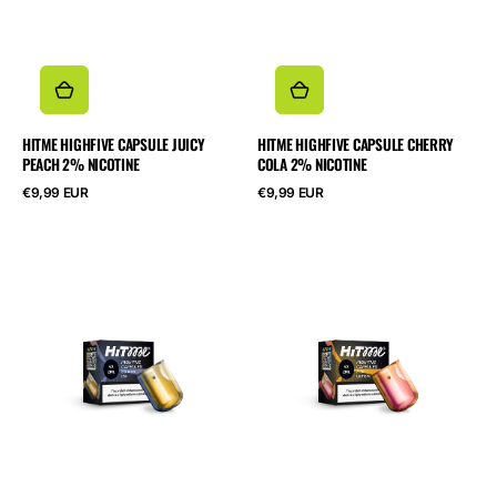
HITME HIGHFIVE CAPSULE JUICY
HITME HIGHFIVE CAPSULE CHERRY
PEACH 2% NICOTINE
COLA 2% NICOTINE
Cena
Cena
€9,99 EUR
€9,99 EUR
regularna
regularna
HITME
HITME
HIGHFIVE
HIGHFIVE
CAPSULE
CAPSULE
Banana
Pink
Ice
Lemonade
2%
2%
Nicotine
Nicotine