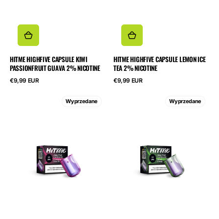
HITME HIGHFIVE CAPSULE KIWI
HITME HIGHFIVE CAPSULE LEMON ICE
PASSIONFRUIT GUAVA 2% NICOTINE
TEA 2% NICOTINE
Cena
Cena
€9,99 EUR
€9,99 EUR
regularna
regularna
HITME
HITME
Wyprzedane
Wyprzedane
HIGHFIVE
HIGHFIVE
CAPSULE
CAPSULE
Blueberry
Grape
Sour
Energy
Raspberry
2%
2%
Nicotine
Nicotine