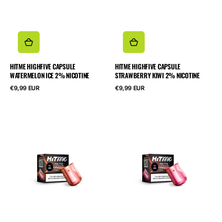
HITME HIGHFIVE CAPSULE
HITME HIGHFIVE CAPSULE
WATERMELON ICE 2% NICOTINE
STRAWBERRY KIWI 2% NICOTINE
Cena
Cena
€9,99 EUR
€9,99 EUR
regularna
regularna
HITME
HITME
HIGHFIVE
HIGHFIVE
CAPSULE
CAPSULE
Juicy
Cherry
Peach
Cola
2%
2%
Nicotine
Nicotine