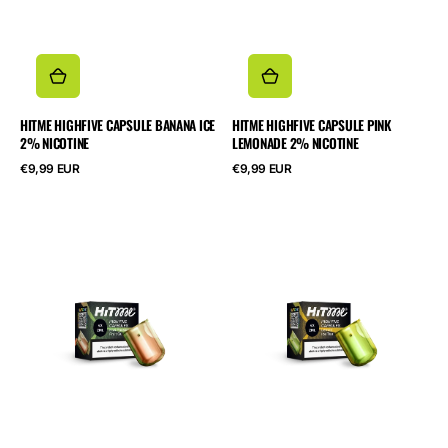
HITME HIGHFIVE CAPSULE BANANA ICE
HITME HIGHFIVE CAPSULE PINK
2% NICOTINE
LEMONADE 2% NICOTINE
Cena
Cena
€9,99 EUR
€9,99 EUR
regularna
regularna
HITME
HITME
HIGHFIVE
HIGHFIVE
CAPSULE
CAPSULE
Kiwi
Lemon
Passionfruit
Ice
Guava
Tea
2%
2%
Nicotine
Nicotine