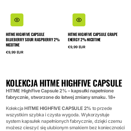
HITME HIGHFIVE CAPSULE
HITME HIGHFIVE CAPSULE GRAPE
BLUEBERRY SOUR RASPBERRY 2%
ENERGY 2% NICOTINE
NICOTINE
Cena
€9,99 EUR
regularna
Cena
€9,99 EUR
regularna
KOLEKCJA:
KOLEKCJA HITME HIGHFIVE CAPSULE
HITME HighFive Capsule 2% – kapsułki napełnione
fabrycznie, stworzone do łatwej zmiany smaku. 18+
Kolekcja
HITME HIGHFIVE CAPSULE 2%
to przede
wszystkim szybka i czysta wygoda. Wykorzystuje
system kapsułek napełnionych fabrycznie, dzięki czemu
możesz cieszyć się ulubionym smakiem bez konieczności