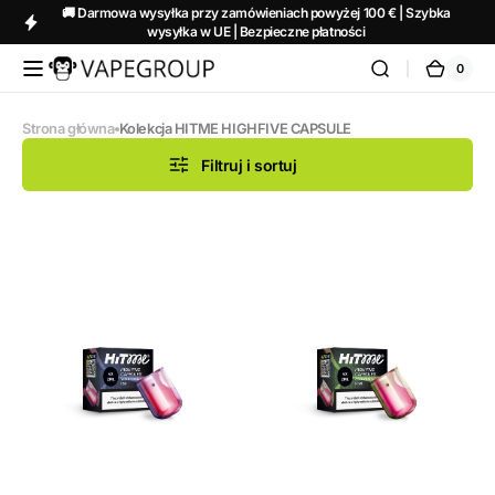
Przejdź
🚚 Darmowa wysyłka przy zamówieniach powyżej 100 € | Szybka
do
wysyłka w UE | Bezpieczne płatności
treści
0
0
Vapeglobalstore.com
Kosz
pozycj
i)
Strona główna
Kolekcja HITME HIGHFIVE CAPSULE
Filtruj i sortuj
HITME
HITME
HIGHFIVE
HIGHFIVE
CAPSULE
CAPSULE
Watermelon
Strawberry
Ice
Kiwi
2%
2%
Nicotine
Nicotine