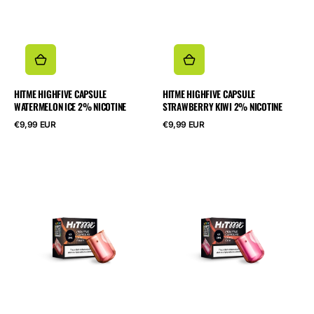
HITME HIGHFIVE CAPSULE
HITME HIGHFIVE CAPSULE
WATERMELON ICE 2% NICOTINE
STRAWBERRY KIWI 2% NICOTINE
Běžná
Běžná
€9,99 EUR
€9,99 EUR
cena
cena
HITME
HITME
HIGHFIVE
HIGHFIVE
CAPSULE
CAPSULE
Juicy
Cherry
Peach
Cola
2%
2%
Nicotine
Nicotine