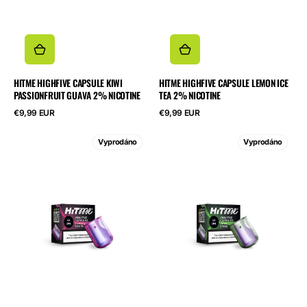
HITME HIGHFIVE CAPSULE KIWI
HITME HIGHFIVE CAPSULE LEMON ICE
PASSIONFRUIT GUAVA 2% NICOTINE
TEA 2% NICOTINE
Běžná
Běžná
€9,99 EUR
€9,99 EUR
cena
cena
HITME
HITME
Vyprodáno
Vyprodáno
HIGHFIVE
HIGHFIVE
CAPSULE
CAPSULE
Blueberry
Grape
Sour
Energy
Raspberry
2%
2%
Nicotine
Nicotine