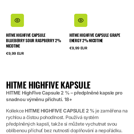
HITME HIGHFIVE CAPSULE
HITME HIGHFIVE CAPSULE GRAPE
BLUEBERRY SOUR RASPBERRY 2%
ENERGY 2% NICOTINE
NICOTINE
Běžná
€9,99 EUR
cena
Běžná
€9,99 EUR
cena
SBÍRKA:
HITME HIGHFIVE KAPSULE
HITME HighFive Capsule 2 % – předplněné kapsle pro
snadnou výměnu příchutí. 18+
Kollekce
HITME HIGHFIVE CAPSULE 2 %
je zaměřena na
rychlou a čistou pohodlnost. Používá systém
předplněných kapslí, takže si můžete vychutnat svou
oblíbenou příchuť bez nutnosti doplňování a nepořádku.