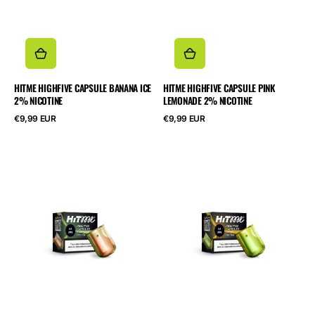
HITME HIGHFIVE CAPSULE BANANA ICE
HITME HIGHFIVE CAPSULE PINK
2% NICOTINE
LEMONADE 2% NICOTINE
Běžná
Běžná
€9,99 EUR
€9,99 EUR
cena
cena
HITME
HITME
HIGHFIVE
HIGHFIVE
CAPSULE
CAPSULE
Kiwi
Lemon
Passionfruit
Ice
Guava
Tea
2%
2%
Nicotine
Nicotine