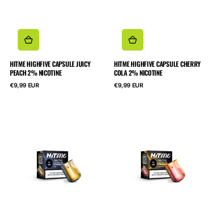
HITME HIGHFIVE CAPSULE JUICY
HITME HIGHFIVE CAPSULE CHERRY
PEACH 2% NICOTINE
COLA 2% NICOTINE
Běžná
Běžná
€9,99 EUR
€9,99 EUR
cena
cena
HITME
HITME
HIGHFIVE
HIGHFIVE
CAPSULE
CAPSULE
Banana
Pink
Ice
Lemonade
2%
2%
Nicotine
Nicotine