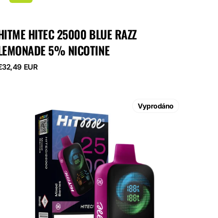
HITME HITEC 25000 BLUE RAZZ
LEMONADE 5% NICOTINE
Běžná
€32,49 EUR
cena
HITME
HITEC
Vyprodáno
25000
Mixed
Berries
5%
Nicotine