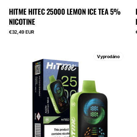
HITME HITEC 25000 LEMON ICE TEA 5%
NICOTINE
Běžná
€32,49 EUR
cena
HITME
HITEC
Vyprodáno
25000
Apple
Lemon
Mint
5%
Nicotine