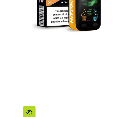
ELF BAR PLANET
25000
ELF BAR
GH23000
ELF BAR
GH33000 PRO
ElfBar Raya D3
5% 25000
ELF BAR RAYA
D3 PRO 30000
Elf Bar Ice King
40000