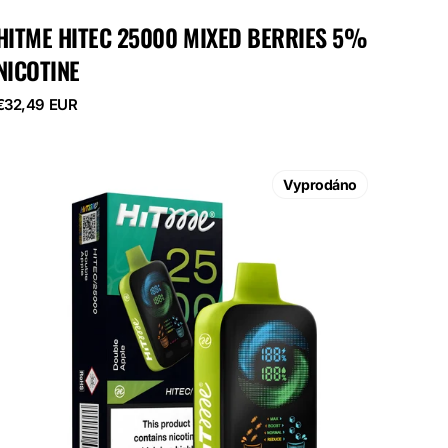
HITME HITEC 25000 MIXED BERRIES 5%
NICOTINE
Běžná
€32,49 EUR
cena
HITME
HITEC
Vyprodáno
25000
Double
Apple
5%
Nicotine