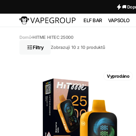
Přejít k
🚚 Dop
obsahu
ELF BAR
VAPSOLO
Vapeglobalstore.com
ELFBAR 2500
Vapsolo 
Domů
HITME HITEC 25000
PRO 600
Filtry
Zobrazuji 10 z 10 produktů
ELF BAR 3600
VAPSOL
QUADS 
ELF BAR
HITME
BC10000
HITEC
Vyprodáno
VAPSOLO
25000
180K 6 in
Banana
ELF BAR FS18000
Milk
5%
ELF BAR FS18000
Nicotine
ELF BAR
BC20000
TOUCH