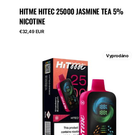
HITME HITEC 25000 JASMINE TEA 5%
NICOTINE
Běžná
€32,49 EUR
cena
HITME
HITEC
Vyprodáno
25000
Strawberry
Bubblegum
5%
Nicotine