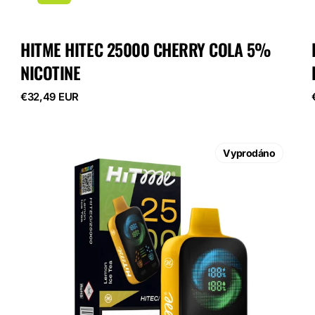
HITME HITEC 25000 CHERRY COLA 5%
NICOTINE
Běžná
€32,49 EUR
cena
HITME
HITEC
Vyprodáno
25000
Lemon
Ice
Tea
5%
Nicotine