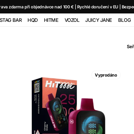
rava zdarma při objednávce nad 100 € | Rychlé doručení v EU | Bezpe
STAG BAR
HQD
HITME
VOZOL
JUICY JANE
BLOG
TRIPLE
STAG BAR 80000
HQD GLAZE
HITME HM20000
Vozol Neon
Juicy Jane Pod
00
(80K)
12000 - 2%
10000
Kits and Pods
Seř
HITME HITEC
O
STAG BAR
HQD NEO 15000
25000
Vozol Star 12000
80000
180000 (180K) 6
HITME
IN 1
HQD ULTIMA
HITME HIGHFIVE
Vozol Neon
HITEC
Vyprodáno
 SIXER
PRO 10000
Kit
45000
25000
 1
Cherry
Cola
HITME HIGHFIVE
Vozol Gear
5%
CAPSULE
50000
Nicotine