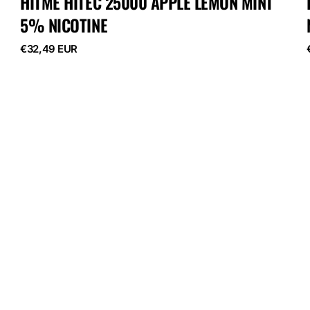
HITME HITEC 25000 APPLE LEMON MINT
5% NICOTINE
Běžná
€32,49 EUR
cena