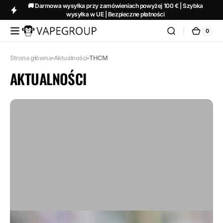
Przejdź
🚚 Darmowa wysyłka przy zamówieniach powyżej 100 € | Szybka
do
wysyłka w UE | Bezpieczne płatności
treści
0
0
Vapeglobalstore.com
Kosz
pozycj
i)
Strona główna
Aktualności
THCM
AKTUALNOŚCI