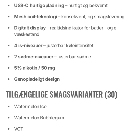
USB-C hurtigopladning
– hurtigt og bekvemt
Mesh coil-teknologi
– konsekvent, rig smagslevering
Digitalt display
– realtidsindikator for batteri- og e-
væskestand
4 is-niveauer
– justerbar køleintensitet
2 sødme-niveauer
– justerbar sødme
5% nikotin / 50 mg
Genopladeligt design
TILGÆNGELIGE SMAGSVARIANTER (30)
Watermelon Ice
Watermelon Bubblegum
VCT