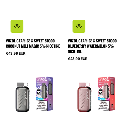
VOZOL GEAR ICE & SWEET 50000
VOZOL GEAR ICE & SWEET 50000
COCONUT MELT MAGIC 5% NICOTINE
BLUEBERRY WATERMELON 5%
NICOTINE
Normalpris
€43,99 EUR
Normalpris
€43,99 EUR
VOZOL
VOZOL
Gear
Gear
Ice
Ice
&
&
Sweet
Sweet
50000
50000
Black
Two
Raspberry
Apples
Smoothie
5%
5%
Nicotine
Nicotine