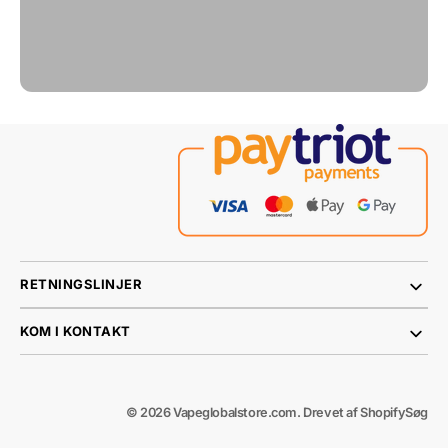
RETNINGSLINJER
KOM I KONTAKT
© 2026
Vapeglobalstore.com
.
Drevet af Shopify
Søg